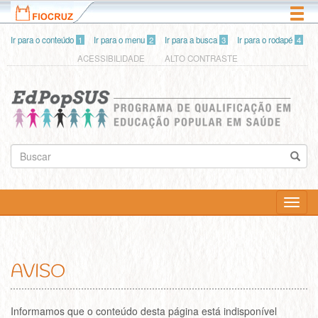
Pular
Togg
para
navi
o
Ir para o conteúdo
1
Ir para o menu
2
Ir para a busca
3
Ir para o rodapé
4
conteúdo
ACESSIBILIDADE
ALTO CONTRASTE
principal
Buscar
Toggl
navig
AVISO
Informamos que o conteúdo desta página está indisponível